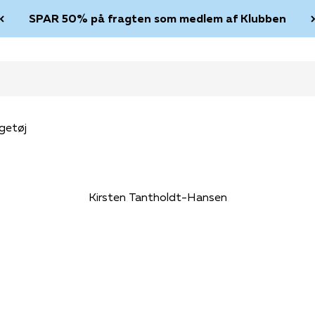
SPAR 50% på fragten som medlem af Klubben
getøj
Kirsten Tantholdt-Hansen