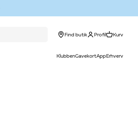
Log ind
Kurv
Find butik
Profil
Kurv
Klubben
Gavekort
App
Erhverv