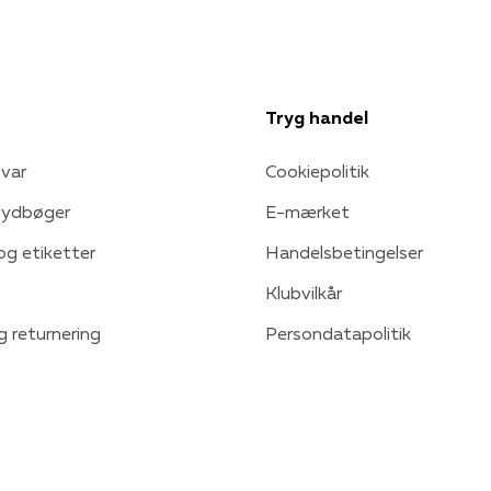
Tryg handel
var
Cookiepolitik
 lydbøger
E-mærket
 og etiketter
Handelsbetingelser
Klubvilkår
g returnering
Persondatapolitik