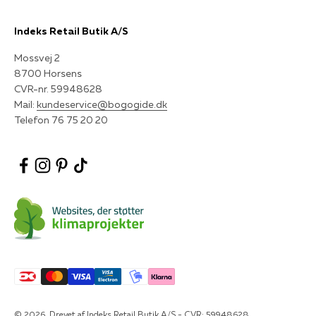
Indeks Retail Butik A/S
Mossvej 2
8700 Horsens
CVR-nr. 59948628
Mail:
kundeservice@bogogide.dk
Telefon 76 75 20 20
© 2026, Drevet af Indeks Retail Butik A/S - CVR: 59948628