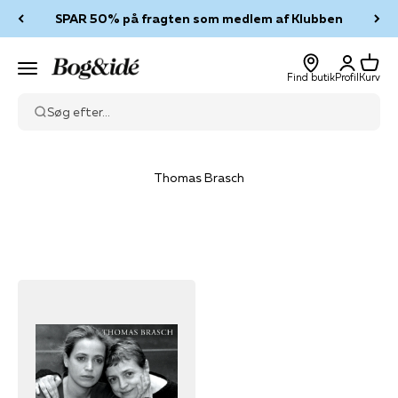
Spring til indhold
SPAR 50% på fragten som medlem af Klubben
Log ind
Kurv
Bog & idé
Menu
Find butik
Profil
Kurv
Søg efter...
Thomas Brasch