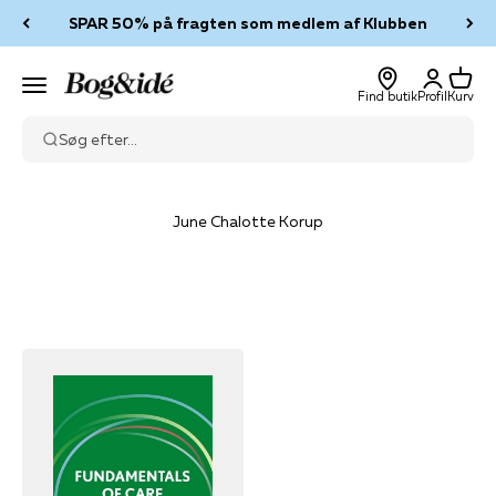
Spring til indhold
SPAR 50% på fragten som medlem af Klubben
Log ind
Kurv
Bog & idé
Menu
Find butik
Profil
Kurv
Søg efter...
June Chalotte Korup