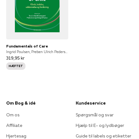
Fundamentals of Care
Ingrid Poulsen, Preben Ulrich Pedersen, Tove Lindhardt Damsgaard, Iben Bøgh Bahnsen, Siri Lygum Voldbjerg, Lena Aadal, Tove Kilde, Mette Grønkjær, Alison Kitson, Charlotte Fuglesang, Lisbeth Kjær Lagoni, Helen Kæstel, Anette Sloth, Majbritt Bøgh Riis, June Chalotte Korup, Britt Laugesen, Signe Eekholm, Marianne Brostrup Sachs, Simone Kellenberger, Marianne Wetendorff Nørgaard, Jette Christiansen, Vibeke Høgh, Mette Geil Kollerup, Rebecca Feo, Alexandra Mudd, Tiffany Conroy, Kathrine Hoffmann Kusk
319,95 kr
HÆFTET
Om Bog & idé
Kundeservice
Om os
Spørgsmål og svar
Affiliate
Hjælp til E- og lydbøger
Hjertesag
Guide til labels og etiketter