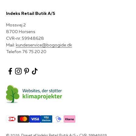
Indeks Retail Butik A/S
Mossvej 2
8700 Horsens
CVR-nr. 59948628
Mail:
kundeservice@bogogide.dk
Telefon 76 75 20 20
© 2026, Drevet af Indeks Retail Butik A/S - CVR: 59948628