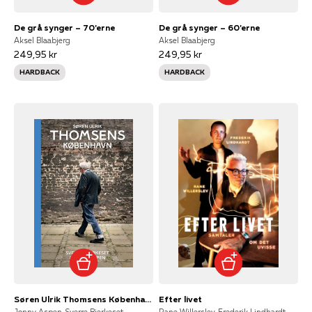
De grå synger – 70'erne
De grå synger – 60'erne
Aksel Blaabjerg
Aksel Blaabjerg
249,95 kr
249,95 kr
HARDBACK
HARDBACK
Søren Ulrik Thomsens København
Efter livet
Jonny Aspen, Sverre Bjerkeset
Rane Willerslev, Frederik Lindhardt