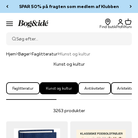
Spring til indhold
SPAR 50% på fragten som medlem af Klubben
Log ind
Kurv
Bog & idé
Menu
Find butik
Profil
Kurv
Søg efter...
Hjem
Bøger
Faglitteratur
Kunst og kultur
Kunst og kultur
Faglitteratur
Kunst og kultur
Antikviteter
Arkitektur o
3263 produkter