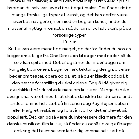
store kunstværker, eller du kan finde inspiration eller tips til
hvordan du selv kan lave dit helt eget maleri. Der findes rigtig
mange forskellige typer at kunst, og det kan derfor være
svært at navigere i, men med en bog om kunst, finder du
masser af nyttig information så du kan blive helt skarp på de
forskellige typer.
Kultur
Kultur kan være mangt og meget, og derfor finder du hos os
bøger om alt lige fra One Direction til bøger med noder, så du
selv kan spille med. Det er også her du finder bogen om
kongeligt porcelæn, bøger om arkitektur og design, diverse
bøger om teater, opera og ballet, så du er klædt godt på til
den næste forestilling du skal opleve. Bog & idé giver dig
overblikket når du vil vide mere om kulturen. Mange danske
designs har været med til at skabe dansk kultur, du kan blandt
andet komme helt tæt på historien bag Kay Bojsens aben,
eller Margretheskålen og forstå hvorfor det er blevet så
populært. Det kan også være du interessere dig mere for den
danske musik og film kultur, så finder du også udvalg af bøger
omkring dette emne som lader dig komme helt tæt på.