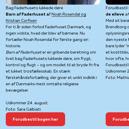
Bag Faderhusets lukkede døre
Forudbestil 
Barn af Faderhuset a
f
Noah Rosendal og
de elleve
a
Kristian Corfixen
Med sit berø
For ti år siden forlod Faderhuset Danmark, og
Brendborg o
ingen vidste, hvad der blev af børnene. Nu
oplysningsr
fortæller Noah Rosendal for første gang sin
den nyeste f
historie.
bare lyder “
Barn af Faderhuset
er en gribende beretning om
et kosttilsk
livet bag Faderhusets lukkede døre, om frygt,
hvor ofte, h
kontrol og flugt – og om modet til at bryde fri fra
Forudbestil 
et lukket trosfællesskab. En stærk
Udkommer 2
førstehåndsfortælling, der giver et unikt indblik i
Foto: Mathi
en af Danmarks mest omtalte religiøse
bevægelser.
Udkommer 24. august
Foto: Sara Galbiati
Forudbestil bogen her
Forudbe