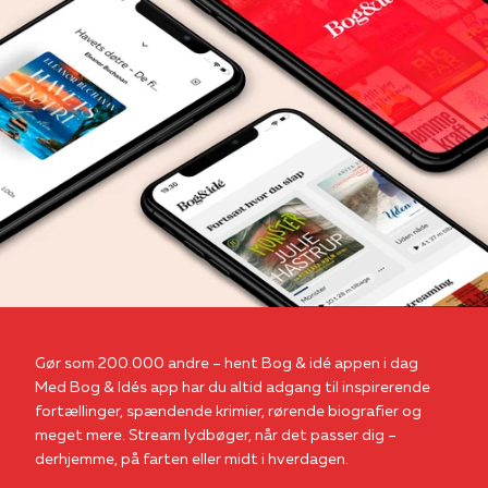
Gør som 200.000 andre – hent Bog & idé appen i dag
Med Bog & Idés app har du altid adgang til inspirerende
fortællinger, spændende krimier, rørende biografier og
meget mere. Stream lydbøger, når det passer dig –
derhjemme, på farten eller midt i hverdagen.