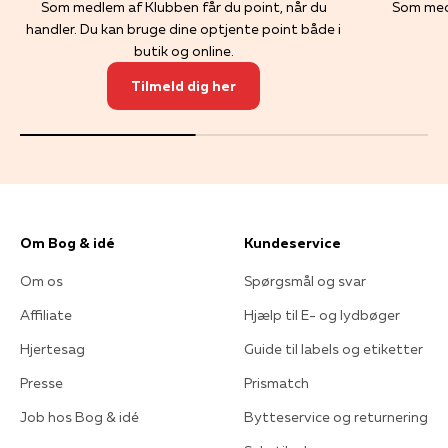
Som medlem af Klubben får du point, når du
Som med
handler. Du kan bruge dine optjente point både i
butik og online.
Tilmeld dig her
Om Bog & idé
Kundeservice
Om os
Spørgsmål og svar
Affiliate
Hjælp til E- og lydbøger
Hjertesag
Guide til labels og etiketter
Presse
Prismatch
Job hos Bog & idé
Bytteservice og returnering