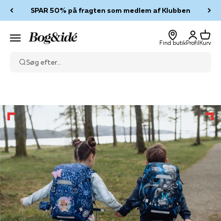
Spring til indhold
SPAR 50% på fragten som medlem af Klubben
Log ind
Kurv
Bog & idé
Menu
Find butik
Profil
Kurv
Søg efter...