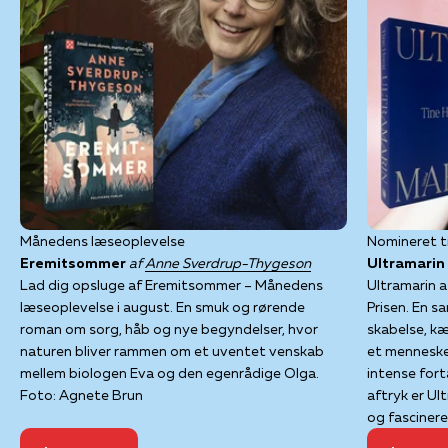
Månedens læseoplevelse
Nomineret t
Eremitsommer
af
Anne Sverdrup-Thygeson
Ultramarin
Lad dig opsluge af Eremitsommer – Månedens
Ultramarin 
læseoplevelse i august. En smuk og rørende
Prisen. En s
roman om sorg, håb og nye begyndelser, hvor
skabelse, kæ
naturen bliver rammen om et uventet venskab
et menneskel
mellem biologen Eva og den egenrådige Olga.
intense fort
Foto: Agnete Brun
aftryk er U
og fascinere