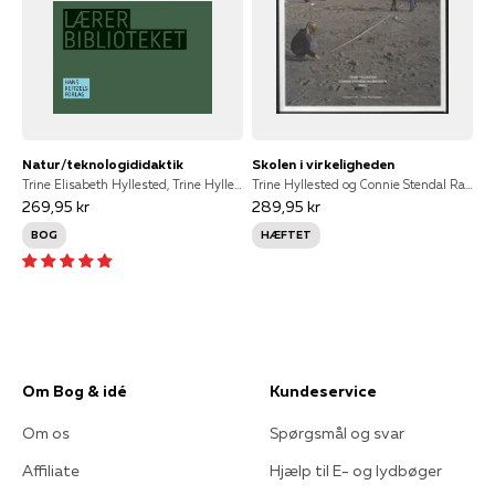
Natur/teknologididaktik
Skolen i virkeligheden
Trine Elisabeth Hyllested, Trine Hyllested
Trine Hyllested og Connie Stendal Rasmussen, Trine Hyllested, Connie Stendal Rasmussen
269,95 kr
289,95 kr
BOG
HÆFTET
Om Bog & idé
Kundeservice
Om os
Spørgsmål og svar
Affiliate
Hjælp til E- og lydbøger