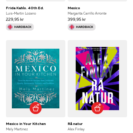
Frida Kahlo. 40th Ed.
Mexico
Luis-Martin Lozano
Margarita Carrillo Arronte
229,95 kr
399,95 kr
HARDBACK
HARDBACK
Mexico in Your Kitchen
Rå natur
Mely Martinez
Alex Finlay