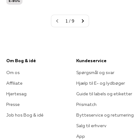
E-BOG
1 / 9
Om Bog & idé
Kundeservice
Om os
Spørgsmål og svar
Affiliate
Hjælp til E- og lydbøger
Hjertesag
Guide til labels og etiketter
Presse
Prismatch
Job hos Bog & idé
Bytteservice og returnering
Salg til erhverv
App