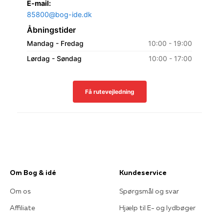
E-mail:
85800@bog-ide.dk
Åbningstider
Mandag - Fredag
10:00 - 19:00
Lørdag - Søndag
10:00 - 17:00
Få rutevejledning
MapLibre
|
© LocationIQ
© OpenStreetMap contributors
Om Bog & idé
Kundeservice
Om os
Spørgsmål og svar
Affiliate
Hjælp til E- og lydbøger