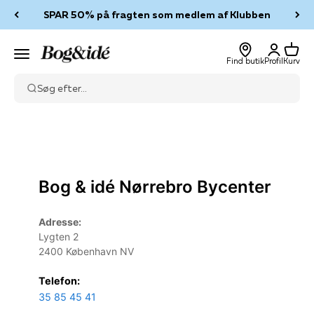
Spring til indhold
SPAR 50% på fragten som medlem af Klubben
Log ind
Kurv
Bog & idé
Menu
Find butik
Profil
Kurv
Søg efter...
Bog & idé Nørrebro Bycenter
Adresse:
Lygten 2
2400 København NV
Telefon:
35 85 45 41