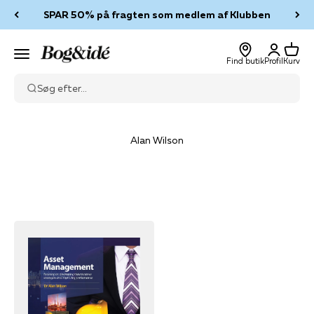
Spring til indhold
SPAR 50% på fragten som medlem af Klubben
Log ind
Kurv
Bog & idé
Menu
Find butik
Profil
Kurv
Søg efter...
Alan Wilson