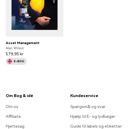
Asset Management
Alan Wilson
579,95 kr
E-BOG
Om Bog & idé
Kundeservice
Om os
Spørgsmål og svar
Affiliate
Hjælp til E- og lydbøger
Hjertesag
Guide til labels og etiketter