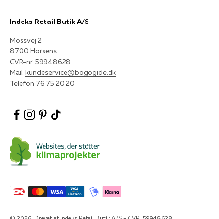
Indeks Retail Butik A/S
Mossvej 2
8700 Horsens
CVR-nr. 59948628
Mail:
kundeservice@bogogide.dk
Telefon 76 75 20 20
© 2026, Drevet af Indeks Retail Butik A/S - CVR: 59948628