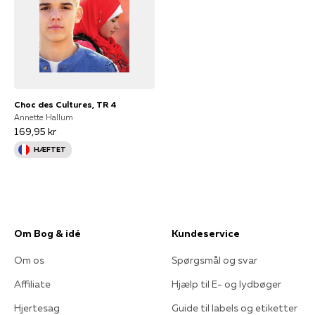
Choc des Cultures, TR 4
Annette Hallum
169,95 kr
HÆFTET
Om Bog & idé
Kundeservice
Om os
Spørgsmål og svar
Affiliate
Hjælp til E- og lydbøger
Hjertesag
Guide til labels og etiketter