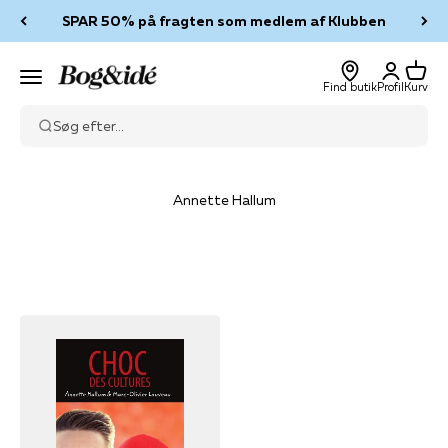
Spring til indhold
SPAR 50% på fragten som medlem af Klubben
Log ind
Kurv
Bog & idé
Menu
Find butik
Profil
Kurv
Søg efter...
Annette Hallum