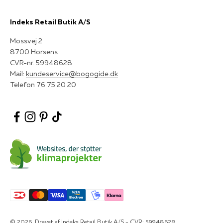
Indeks Retail Butik A/S
Mossvej 2
8700 Horsens
CVR-nr. 59948628
Mail:
kundeservice@bogogide.dk
Telefon 76 75 20 20
© 2026, Drevet af Indeks Retail Butik A/S - CVR: 59948628