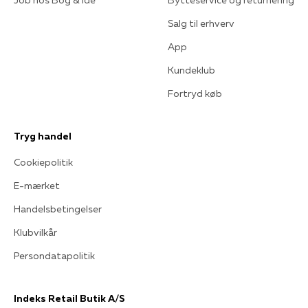
Job hos Bog & idé
Bytteservice og returnering
Salg til erhverv
App
Kundeklub
Fortryd køb
Tryg handel
Cookiepolitik
E-mærket
Handelsbetingelser
Klubvilkår
Persondatapolitik
Indeks Retail Butik A/S