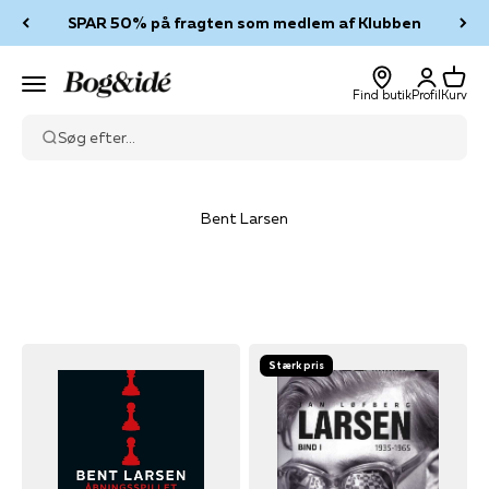
Spring til indhold
SPAR 50% på fragten som medlem af Klubben
Log ind
Kurv
Bog & idé
Menu
Find butik
Profil
Kurv
Søg efter...
Bent Larsen
Stærk pris