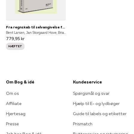
Fra regnskab til selvangivelse for selvstændige erhvervsdrivende
Bent Larsen, Jan Storgaard Hove, Brian Hansen
779,95 kr
HÆFTET
Om Bog & idé
Kundeservice
Om os
Spørgsmål og svar
Affiliate
Hjælp til E- og lydbøger
Hjertesag
Guide til labels og etiketter
Presse
Prismatch