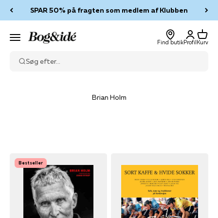
Spring til indhold
SPAR 50% på fragten som medlem af Klubben
Log ind
Kurv
Bog & idé
Menu
Find butik
Profil
Kurv
Søg efter...
Brian Holm
Bestseller