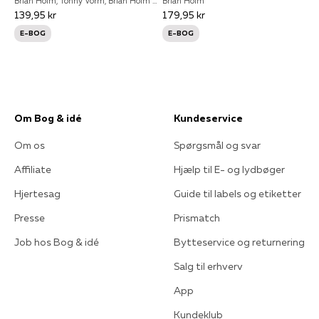
Brian Holm, Tonny Vorm, Brian Holm og Tonny Vorm
Brian Holm
139,95 kr
179,95 kr
E-BOG
E-BOG
Om Bog & idé
Kundeservice
Om os
Spørgsmål og svar
Affiliate
Hjælp til E- og lydbøger
Hjertesag
Guide til labels og etiketter
Presse
Prismatch
Job hos Bog & idé
Bytteservice og returnering
Salg til erhverv
App
Kundeklub