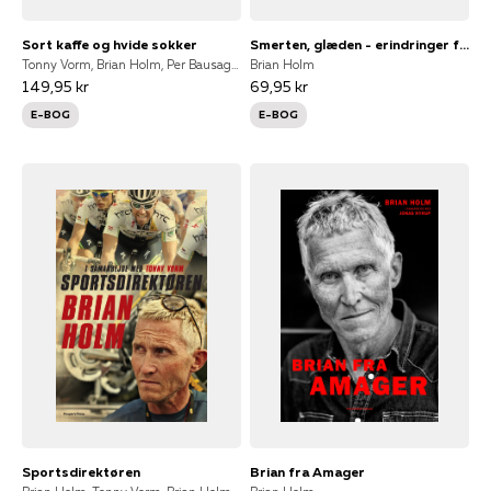
Sort kaffe og hvide sokker
Smerten, glæden - erindringer fra et liv på cykel
Tonny Vorm, Brian Holm, Per Bausager, Bjarne Riis, Rolf Sørensen, Jesper Skibby, Jens Veggerby, Jesper Worre, Jørgen V. Pedersen, Dan Frost, Jakob Piil, Jørgen Marcussen, Thomas Bay, I samarbejde med Tonny Vorm, Jørgen V. Petersen, Michel Marcussen
Brian Holm
149,95 kr
69,95 kr
E-BOG
E-BOG
Sportsdirektøren
Brian fra Amager