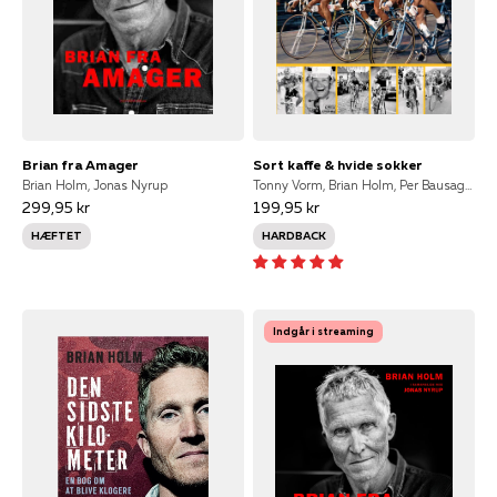
Brian fra Amager
Sort kaffe & hvide sokker
Brian Holm, Jonas Nyrup
Tonny Vorm, Brian Holm, Per Bausager, Bjarne Riis, Rolf Sørensen, Jesper Skibby, Jens Veggerby, Jesper Worre, Jørgen V. Pedersen, Dan Frost, Jakob Piil, Jørgen Marcussen, Thomas Bay, I samarbejde med Tonny Vorm, Jørgen V. Petersen, Michel Marcussen
299,95 kr
199,95 kr
HÆFTET
HARDBACK
Indgår i streaming