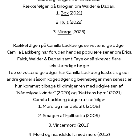
Rækkefølgen på trilogien om Walder & Dabari:
Box
(2021)
Kult
(2022)
Mirage
(2023)
Rækkefølgen på Camilla Läckbergs selvstændige bøger
Camilla Läckberg har foruden hendes populære serier om Erica
Falck, Walder & Dabari samt Faye også skrevet flere
selvstændige bøger.
I de selvstændige bøger har Camilla Läckberg kastet sig ud i
andre genrer såsom kogebøger og børnebøger, men senest er
hun kommet tilbage til krimigenren med udgivelsen af
”Nådesløse kvinder” (2020) og ”Nattens børn” (2021).
Camilla Läckberg bøger rækkefølge:
Mord og mandelduft (2008)
Smagen af Fjällbacka (2009)
Vintermord (2011)
Mord og mandelduft med mere
(2012)