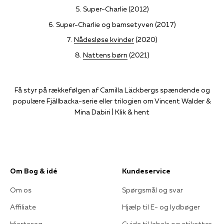
Super-Charlie (2012)
Super-Charlie og bamsetyven (2017)
Nådesløse kvinder
(2020)
Nattens børn
(2021)
Få styr på rækkefølgen af Camilla Läckbergs spændende og
populære Fjällbacka-serie eller trilogien om Vincent Walder &
Mina Dabiri | Klik & hent
Om Bog & idé
Kundeservice
Om os
Spørgsmål og svar
Affiliate
Hjælp til E- og lydbøger
Hjertesag
Guide til labels og etiketter