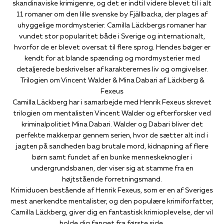
skandinaviske krimigenre, og det er indtil videre blevet til i alt
11 romaner om den lille svenske by Fjällbacka, der plages af
uhyggelige mordmysterier. Camilla Läckbergs romaner har
vundet stor popularitet både i Sverige og internationalt,
hvorfor de er blevet oversat til flere sprog. Hendes bøger er
kendt for at blande spænding og mordmysterier med
detaljerede beskrivelser af karakterernes liv og omgivelser.
Trilogien om Vincent Walder & Mina Dabari af Läckberg &
Fexeus
Camilla Läckberg har i samarbejde med Henrik Fexeus skrevet
trilogien om mentalisten Vincent Walder og efterforsker ved
kriminalpolitiet Mina Dabari. Walder og Dabari bliver det
perfekte makkerpar gennem serien, hvor de sætter alt ind i
jagten på sandheden bag brutale mord, kidnapning af flere
børn samt fundet af en bunke menneskeknogler i
undergrundsbanen, der viser sig at stamme fra en
højtstående forretningsmand.
Krimiduoen bestående af Henrik Fexeus, som er en af Sveriges
mest anerkendte mentalister, og den populære krimiforfatter,
Camilla Läckberg, giver dig en fantastisk krimioplevelse, der vil
holde dig fanget fra første side.