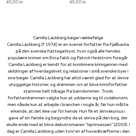
45,00 kr
45,00 kr
Camilla Läckberg bøger rækkefølge
Camilla Läckberg (f. 1974) er en svensk forfatter fra Fjällbacka
på den svenske Kattegatkyst, hvor også alle hendes
populære krimier om Erica Falck og Patrick Hedström foregår.
Camilla Läckberg er kendt for at kombinere krimigenren med
skildringer af hverdagslivet og relationer i små svenske byer i
sine bøger. Camilla Läckberg har altid været glad for at skrive
uhyggelige historier, og drømmen om at blive krimiforfatter
stammer helt tilbage fra barndommen. Trods
forfatterdrømmen valgte hun at uddanne sig til civiløkonom,
men nåede kun at arbejde i branchen i nogle år, før hun måtte
erkende, at det ikke var for hende. Hun fik et skrivekursus i
gave af sin familie og begyndte da at skrive på den bog, der
skulle ende med at blive debutromanen ”Isprinsessen” (2003). I
dag er Camilla Läckberg uden tvivl en af hovedkræfterne i den