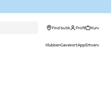
Log ind
Kurv
Find butik
Profil
Kurv
Klubben
Gavekort
App
Erhverv