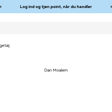
Log ind og tjen point, når du handler
getøj
Dan Moalem