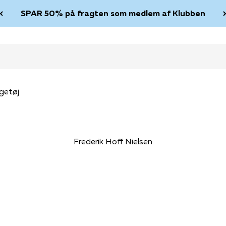
SPAR 50% på fragten som medlem af Klubben
getøj
Frederik Hoff Nielsen