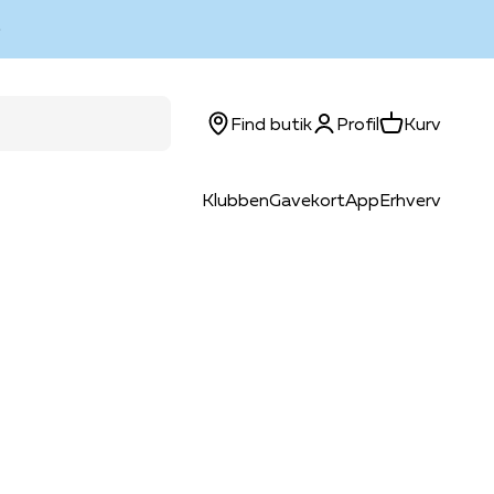
Log ind
Kurv
Find butik
Profil
Kurv
Klubben
Gavekort
App
Erhverv