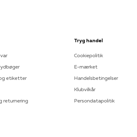
Tryg handel
var
Cookiepolitik
 lydbøger
E-mærket
 og etiketter
Handelsbetingelser
Klubvilkår
g returnering
Persondatapolitik