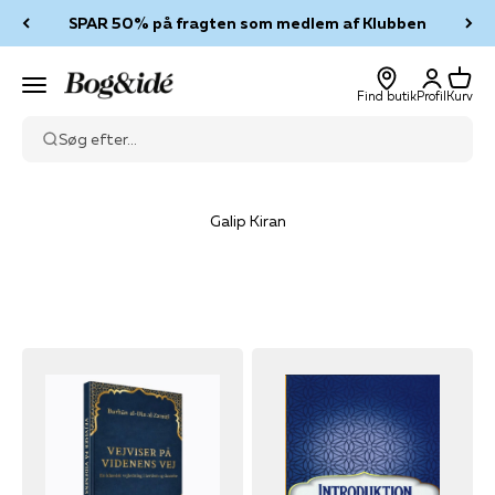
Spring til indhold
SPAR 50% på fragten som medlem af Klubben
Log ind
Kurv
Bog & idé
Menu
Find butik
Profil
Kurv
Søg efter...
Galip Kiran