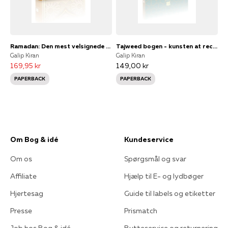
Ramadan: Den mest velsignede måned
Tajweed bogen - kunsten at recitere koranen på
Galip Kiran
Galip Kiran
169,95 kr
149,00 kr
PAPERBACK
PAPERBACK
Om Bog & idé
Kundeservice
Om os
Spørgsmål og svar
Affiliate
Hjælp til E- og lydbøger
Hjertesag
Guide til labels og etiketter
Presse
Prismatch