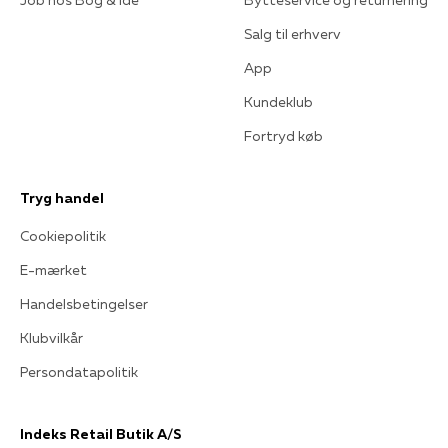
Job hos Bog & idé
Bytteservice og returnering
Salg til erhverv
App
Kundeklub
Fortryd køb
Tryg handel
Cookiepolitik
E-mærket
Handelsbetingelser
Klubvilkår
Persondatapolitik
Indeks Retail Butik A/S