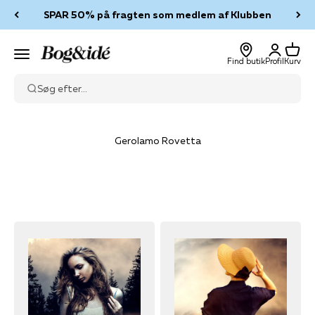
Spring til indhold
SPAR 50% på fragten som medlem af Klubben
Log ind
Kurv
Bog & idé
Menu
Find butik
Profil
Kurv
Søg efter...
Gerolamo Rovetta