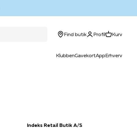
Log ind
Kurv
Find butik
Profil
Kurv
Klubben
Gavekort
App
Erhverv
Indeks Retail Butik A/S