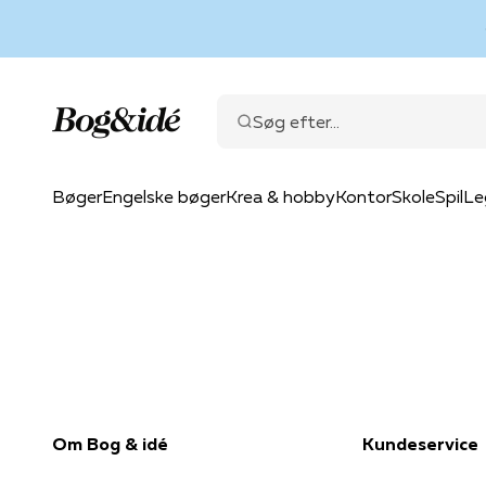
Spring til indhold
Bog & idé
Søg efter...
Bøger
Engelske bøger
Krea & hobby
Kontor
Skole
Spil
Le
Om Bog & idé
Kundeservice