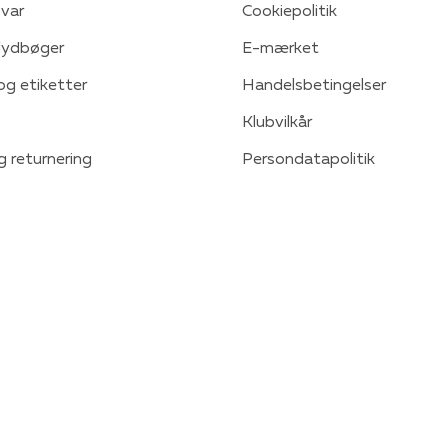
var
Cookiepolitik
 lydbøger
E-mærket
 og etiketter
Handelsbetingelser
Klubvilkår
g returnering
Persondatapolitik