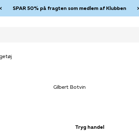
SPAR 50% på fragten som medlem af Klubben
getøj
Gilbert Botvin
Tryg handel