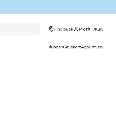
Log ind
Kurv
Find butik
Profil
Kurv
Klubben
Gavekort
App
Erhverv