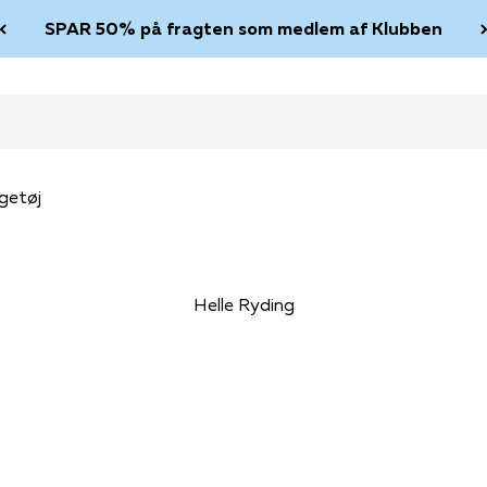
SPAR 50% på fragten som medlem af Klubben
getøj
Helle Ryding