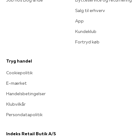
Job hos Bog & idé
Bytteservice og returnering
Salg til erhverv
App
Kundeklub
Fortryd køb
Tryg handel
Cookiepolitik
E-mærket
Handelsbetingelser
Klubvilkår
Persondatapolitik
Indeks Retail Butik A/S