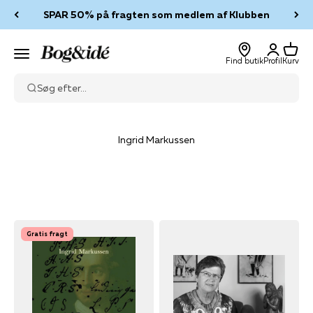
Spring til indhold
SPAR 50% på fragten som medlem af Klubben
Log ind
Kurv
Bog & idé
Menu
Find butik
Profil
Kurv
Søg efter...
Ingrid Markussen
Gratis fragt