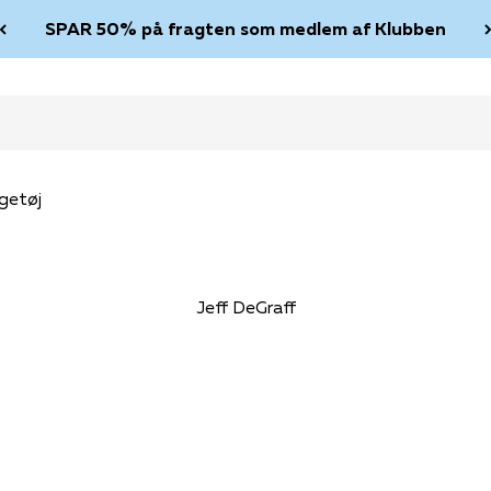
SPAR 50% på fragten som medlem af Klubben
getøj
Jeff DeGraff