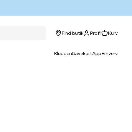
Log ind
Kurv
Find butik
Profil
Kurv
Klubben
Gavekort
App
Erhverv