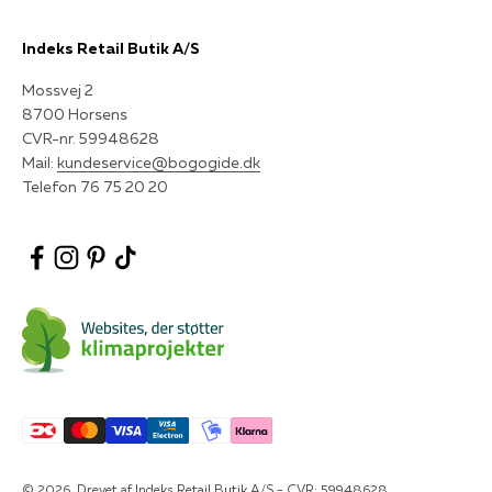
Indeks Retail Butik A/S
Mossvej 2
8700 Horsens
CVR-nr. 59948628
Mail:
kundeservice@bogogide.dk
Telefon 76 75 20 20
© 2026, Drevet af Indeks Retail Butik A/S - CVR: 59948628