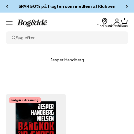
Spring til indhold
SPAR 50% på fragten som medlem af Klubben
Log ind
Kurv
Bog & idé
Menu
Find butik
Profil
Kurv
Søg efter...
Jesper Handberg
Indgår i streaming