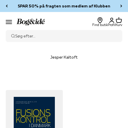
Spring til indhold
SPAR 50% på fragten som medlem af Klubben
Log ind
Kurv
Bog & idé
Menu
Find butik
Profil
Kurv
Søg efter...
Jesper Kaltoft