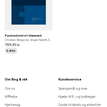
Fusionskontrol i Danmark
Christian Bergqvist, Jesper Kaltoft, Sune Troels Poulsen
789,95 kr
E-BOG
Om Bog & idé
Kundeservice
Om os
Spørgsmål og svar
Affiliate
Hjælp til E- og lydbøger
Hjertesag
Guide til labels og etiketter