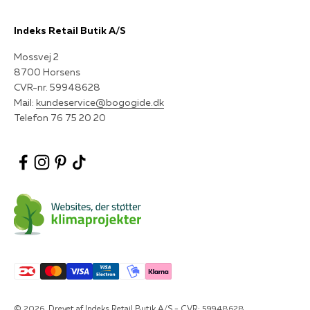
Indeks Retail Butik A/S
Mossvej 2
8700 Horsens
CVR-nr. 59948628
Mail:
kundeservice@bogogide.dk
Telefon 76 75 20 20
© 2026, Drevet af Indeks Retail Butik A/S - CVR: 59948628