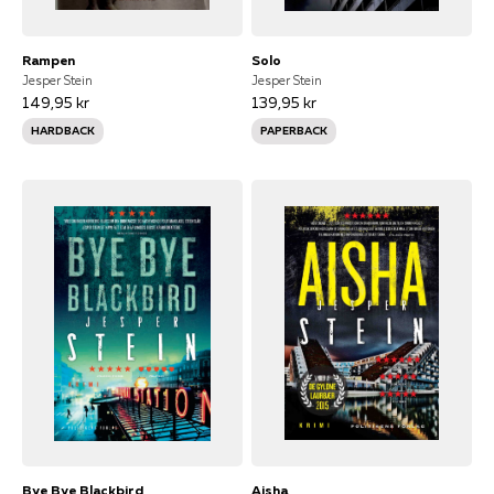
Rampen
Solo
Jesper Stein
Jesper Stein
149,95 kr
139,95 kr
HARDBACK
PAPERBACK
Bye Bye Blackbird
Aisha