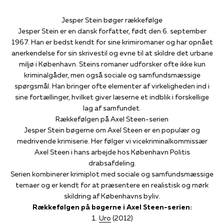
Jesper Stein bøger rækkefølge
Jesper Stein er en dansk forfatter, født den 6. september
1967. Han er bedst kendt for sine krimiromaner og har opnået
anerkendelse for sin skrivestil og evne til at skildre det urbane
miljø i København. Steins romaner udforsker ofte ikke kun
kriminalgåder, men også sociale og samfundsmæssige
spørgsmål. Han bringer ofte elementer af virkeligheden ind i
sine fortællinger, hvilket giver læserne et indblik i forskellige
lag af samfundet.
Rækkefølgen på Axel Steen-serien
Jesper Stein bøgerne om Axel Steen er en populær og
medrivende krimiserie. Her følger vi vicekriminalkommissær
Axel Steen i hans arbejde hos København Politis
drabsafdeling.
Serien kombinerer krimiplot med sociale og samfundsmæssige
temaer og er kendt for at præsentere en realistisk og mørk
skildring af Københavns byliv.
Rækkefølgen på bøgerne i Axel Steen-serien:
Uro
(2012)