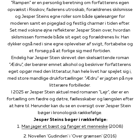
”Rampen” er en personlig beretning om forfatterens egen
opvækst i Risskov, faderens utroskab, forældrenes skilsmisse
og Jesper Steins egne roller som både sjælesørger for
moderen samt en pigeglad og festlig charmør i tiden efter.
Set med voksne øjne reflekterer Jesper Stein over, hvordan
skilsmissen formede både sit eget og forældrenes liv. Han
dykker også ned i sine egne oplevelser af svigt, fortabelse og
et forsøg på at forlige sig med fortiden.
Endelig har Jesper Stein skrevet den skelsættende roman
”Ædru”, der berører emnet alkohol og beskriver forfatterens
eget opgør med den litteratur, han hele livet har spejlet sig i,
med store mandlige drukfortællinger. ”Ædru” er jagten på nye
litterære forbilleder.
I 2025 er Jesper Stein aktuel med romanen "Lejr", der er en
fortælling om fædre og døtre, fællesskaber og længslen efter
at høre til. Herunder kan du se en oversigt over Jesper Stein
bøger i kronologisk rækkefølge.
Jesper Steins bøger i rækkefølge:
Man jager et bæst og fanger et menneske
(2008)
Novellen 'Gudinden' i 'Over grænsen' (2016)