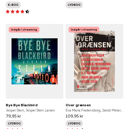
E-BOG
LYDBOG
Indgår i streaming
Indgår i streaming
Bye Bye Blackbird
Over grænsen
Jesper Stein, Jesper Stein Larsen
Eva Maria Fredensborg, Jakob Melander, Jesper Stein, A.J. Kazinski, Elsebeth Egholm, Lotte og Søren Hammer, Jussi Adler-Olsen
79,95 kr
109,95 kr
LYDBOG
LYDBOG