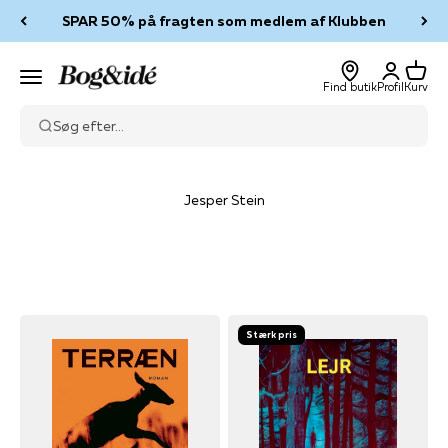
Spring til indhold
SPAR 50% på fragten som medlem af Klubben
Log ind
Kurv
Bog & idé
Menu
Find butik
Profil
Kurv
Søg efter...
Jesper Stein
Stærk pris