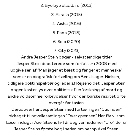
Bye bye blackbird
(2013)
Akrash
(2015)
Aisha
(2016)
Papa
(2018)
Solo
(2020)
City
(2023)
Andre Jesper Stein bøger - selvstændige titler
Jesper Stein debuterede som forfatter i 2008 med
udgivelsen af ”Man jager et bæst og fanger et menneske”,
som er en biografisk fortælling om Bent Isager-Nielsen,
tidligere politiinspektør og leder af Rejseholdet. Jesper Stein
bogen kaster lys over politiets efterforskning af mord og
andre voldsomme forbrydelser, hvor den barske realitet ofte
overgår fantasien.
Derudover har Jesper Stein med fortællingen ”Gudinden”
bidraget til novellesamlingen ”Over grænsen”. Her får vi som
læser indsigt i Axel Steens liv før begivenhederne i ”Uro”, der er
Jesper Steins første bog i serien om netop Axel Steen.