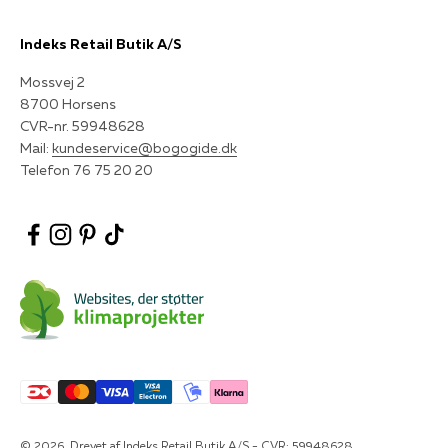
Indeks Retail Butik A/S
Mossvej 2
8700 Horsens
CVR-nr. 59948628
Mail:
kundeservice@bogogide.dk
Telefon 76 75 20 20
© 2026, Drevet af Indeks Retail Butik A/S - CVR: 59948628