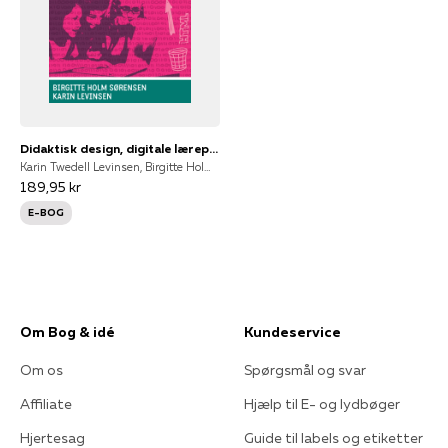
Didaktisk design, digitale læreprocesser
Karin Twedell Levinsen, Birgitte Holm Sørensen, Karin Levinsen
189,95 kr
E-BOG
Om Bog & idé
Kundeservice
Om os
Spørgsmål og svar
Affiliate
Hjælp til E- og lydbøger
Hjertesag
Guide til labels og etiketter