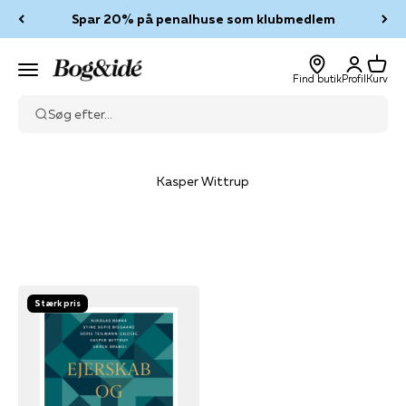
Spring til indhold
Spar 20% på penalhuse som klubmedlem
Log ind
Kurv
Bog & idé
Menu
Find butik
Profil
Kurv
Søg efter...
Kasper Wittrup
Stærk pris