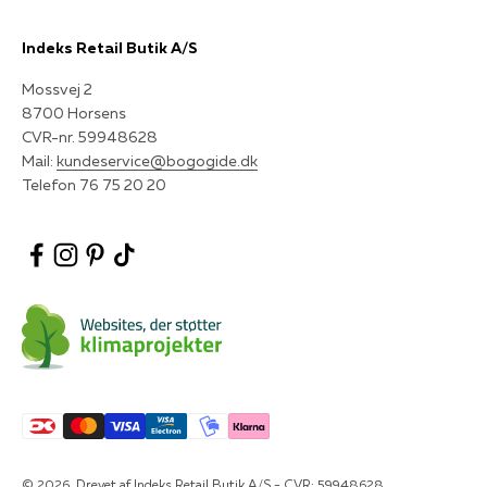
Indeks Retail Butik A/S
Mossvej 2
8700 Horsens
CVR-nr. 59948628
Mail:
kundeservice@bogogide.dk
Telefon 76 75 20 20
© 2026, Drevet af Indeks Retail Butik A/S - CVR: 59948628