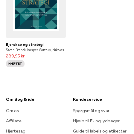
Ejerskab og strategi
Søren Brandi, Kasper Wittrup, Nikolas Bakke, Sofie T. Gildsig, Stine Sofie Bisgaard
289,95 kr
HÆFTET
Om Bog & idé
Kundeservice
Om os
Spørgsmål og svar
Affiliate
Hjælp til E- og lydbøger
Hjertesag
Guide til labels og etiketter