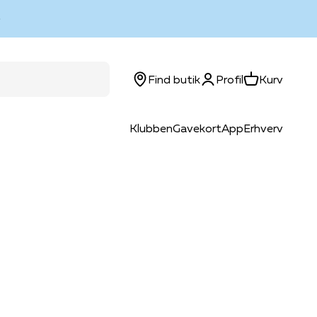
Log ind
Kurv
Find butik
Profil
Kurv
Klubben
Gavekort
App
Erhverv