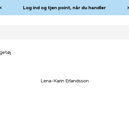
Log ind og tjen point, når du handler
getøj
Lena-Karin Erlandsson