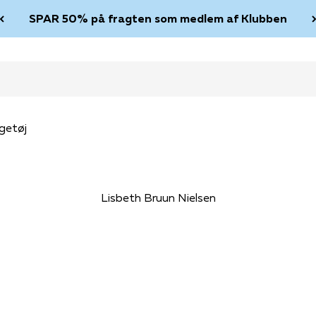
SPAR 50% på fragten som medlem af Klubben
getøj
Lisbeth Bruun Nielsen