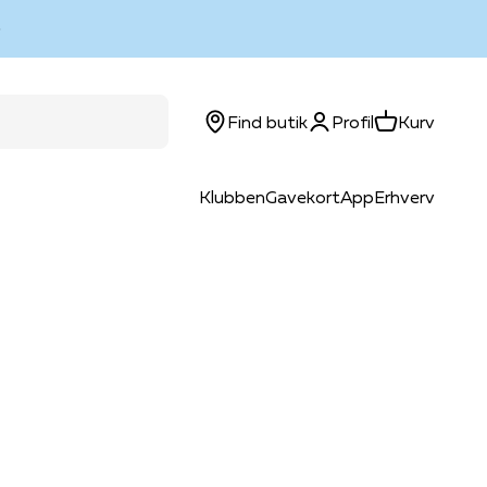
Log ind
Kurv
Find butik
Profil
Kurv
Klubben
Gavekort
App
Erhverv