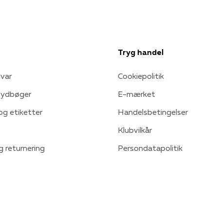
Tryg handel
var
Cookiepolitik
 lydbøger
E-mærket
 og etiketter
Handelsbetingelser
Klubvilkår
g returnering
Persondatapolitik