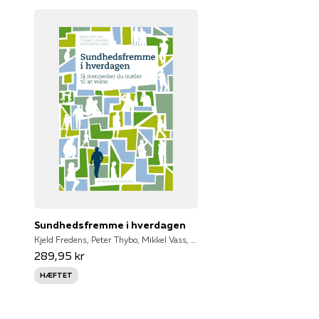
Sundhedsfremme i hverdagen
Kjeld Fredens, Peter Thybo, Mikkel Vass, Tommy J. Johnsen, Cliff Kaltoft, Hanne Dam, Ingeborg Hedegaard Kristensen, Inger-Lise Katballe, Jette Haislund, Jette Modlock, Jytte Friis, Lisbeth Bruun Nielsen, Pia Due, Ulrik Korff, Vibeke Kragh Sørensen, Merete Jørgensen, John Brodersen, Ruth Ertmann, Anette Graungaard, Kirsten Lykke, Henrik Sångren, Tommy Johnson, John Brandt Brodersen, Ruth Kirk Ertmann
289,95 kr
HÆFTET