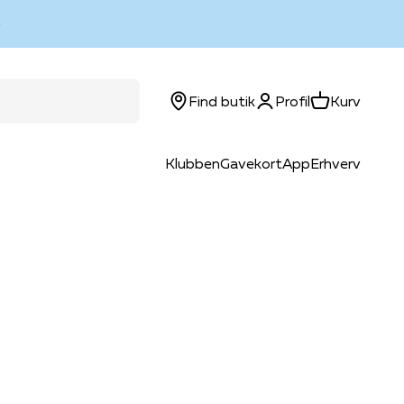
Log ind
Kurv
Find butik
Profil
Kurv
Klubben
Gavekort
App
Erhverv