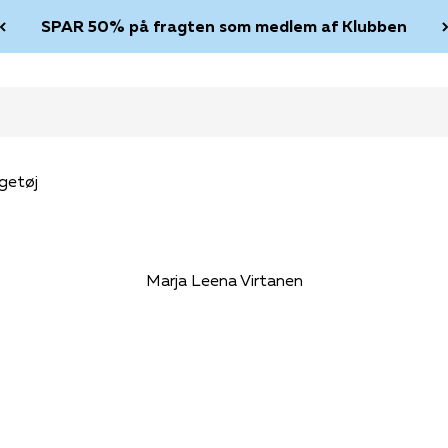
SPAR 50% på fragten som medlem af Klubben
getøj
Marja Leena Virtanen