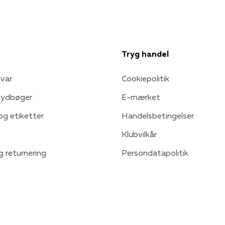
Tryg handel
var
Cookiepolitik
 lydbøger
E-mærket
 og etiketter
Handelsbetingelser
Klubvilkår
g returnering
Persondatapolitik