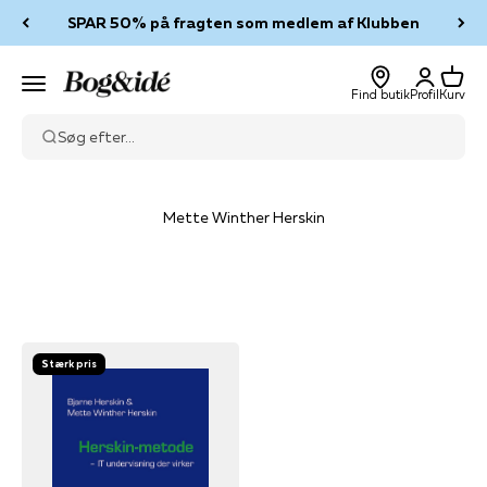
Spring til indhold
SPAR 50% på fragten som medlem af Klubben
Log ind
Kurv
Bog & idé
Menu
Find butik
Profil
Kurv
Søg efter...
Mette Winther Herskin
Stærk pris