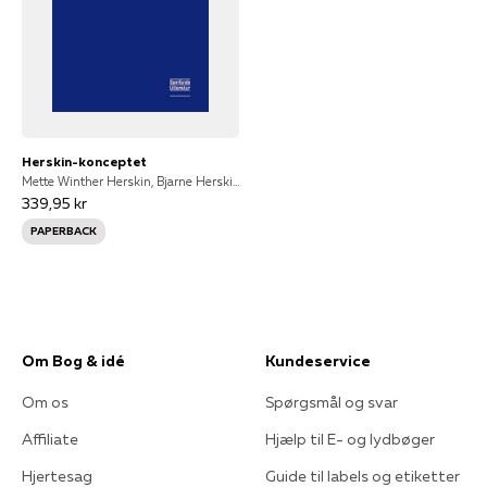
Herskin-konceptet
Mette Winther Herskin, Bjarne Herskin, Bjarne Herskin og Mette Winther Herskin
339,95 kr
PAPERBACK
Om Bog & idé
Kundeservice
Om os
Spørgsmål og svar
Affiliate
Hjælp til E- og lydbøger
Hjertesag
Guide til labels og etiketter