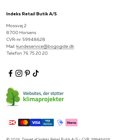
Indeks Retail Butik A/S
Mossvej 2
8700 Horsens
CVR-nr. 59948628
Mail:
kundeservice@bogogide.dk
Telefon 76 75 20 20
© 2026, Drevet af Indeks Retail Butik A/S - CVR: 59948628