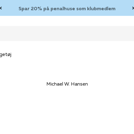
Spar 20% på penalhuse som klubmedlem
getøj
Michael W. Hansen