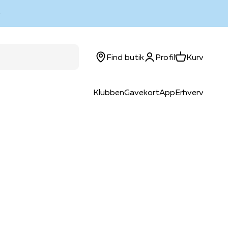
Log ind
Kurv
Find butik
Profil
Kurv
Klubben
Gavekort
App
Erhverv