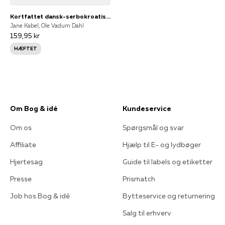
Kortfattet dansk-serbokroatisk ordbog
Jane Kabel, Ole Vadum Dahl
159,95 kr
HÆFTET
Om Bog & idé
Kundeservice
Om os
Spørgsmål og svar
Affiliate
Hjælp til E- og lydbøger
Hjertesag
Guide til labels og etiketter
Presse
Prismatch
Job hos Bog & idé
Bytteservice og returnering
Salg til erhverv