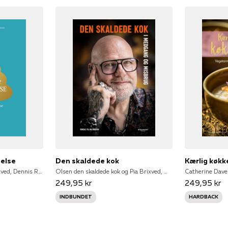
pelse
Den skaldede kok
Kærlig køk
Dennis Raahave og Pia Brixved, Dennis Raahave, Pia Brixved
Olsen den skaldede kok og Pia Brixved, Olsen den skaldede kok & Pia Brixved, Pia Brixved
249,95 kr
249,95 kr
INDBUNDET
HARDBACK