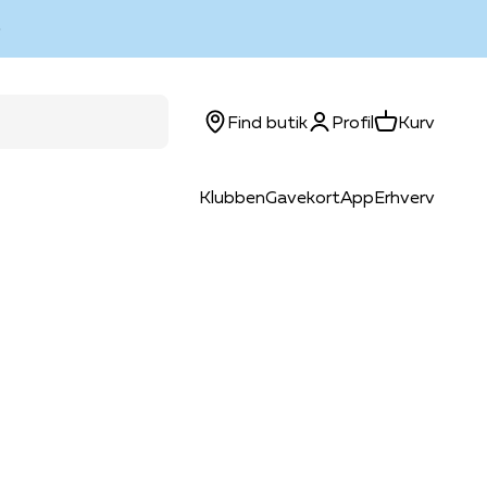
Log ind
Kurv
Find butik
Profil
Kurv
Klubben
Gavekort
App
Erhverv