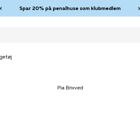
Spar 20% på penalhuse som klubmedlem
getøj
Pia Brixved