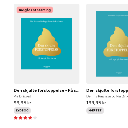
Indgår i streaming
Den skjulte forstoppelse - Få styr på dine tarme
Den skjulte forstop
Pia Brixved
99,95 kr
199,95 kr
LYDBOG
HÆFTET