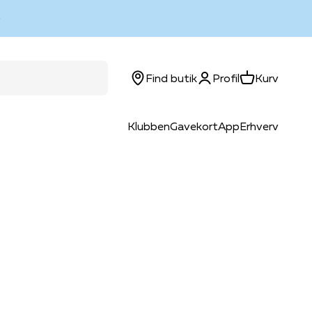
Log ind
Kurv
Find butik
Profil
Kurv
Klubben
Gavekort
App
Erhverv