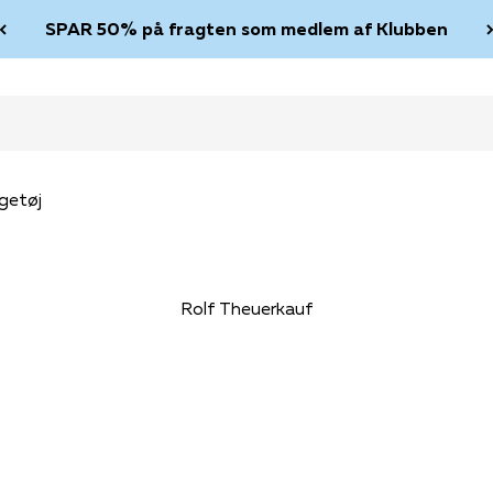
SPAR 50% på fragten som medlem af Klubben
getøj
Rolf Theuerkauf