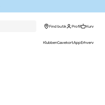
Log ind
Kurv
Find butik
Profil
Kurv
Klubben
Gavekort
App
Erhverv