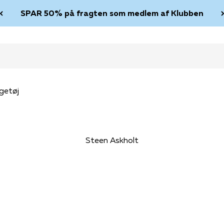
SPAR 50% på fragten som medlem af Klubben
getøj
Steen Askholt