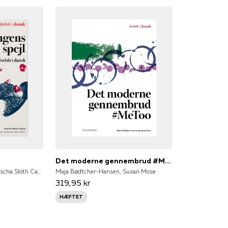
Det moderne gennembrud #MeToo
Maja Bødtcher-Hansen, Mischa Sloth Carlsen, Susan Mose
Maja Bødtcher-Hansen, Susan Mose
319,95 kr
HÆFTET