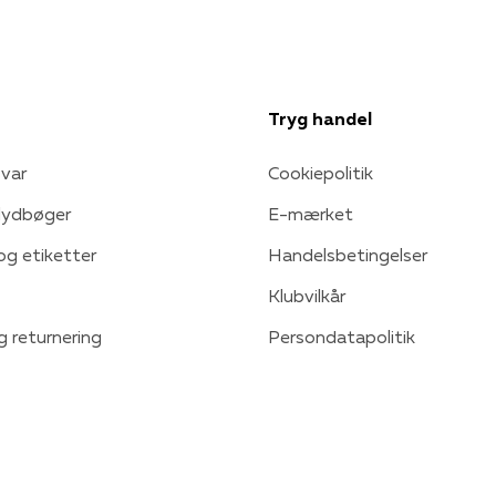
Tryg handel
var
Cookiepolitik
 lydbøger
E-mærket
 og etiketter
Handelsbetingelser
Klubvilkår
g returnering
Persondatapolitik