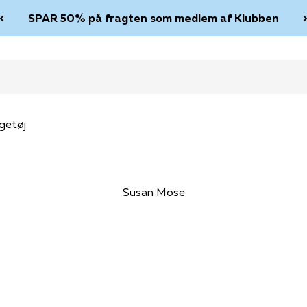
SPAR 50% på fragten som medlem af Klubben
getøj
Susan Mose