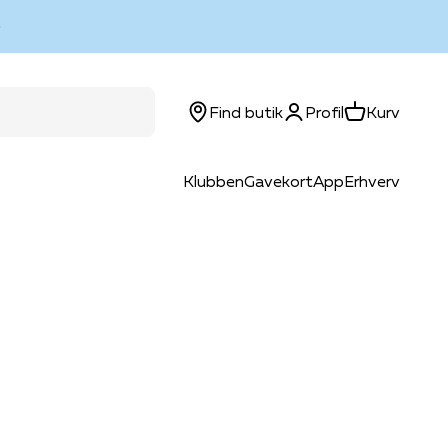
Log ind
Kurv
Find butik
Profil
Kurv
Klubben
Gavekort
App
Erhverv