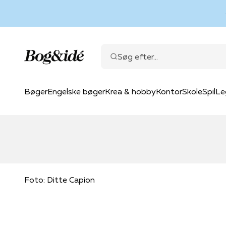
Spring til indhold
Bog & idé
Søg efter...
Bøger
Engelske bøger
Krea & hobby
Kontor
Skole
Spil
Le
Foto: Ditte Capion