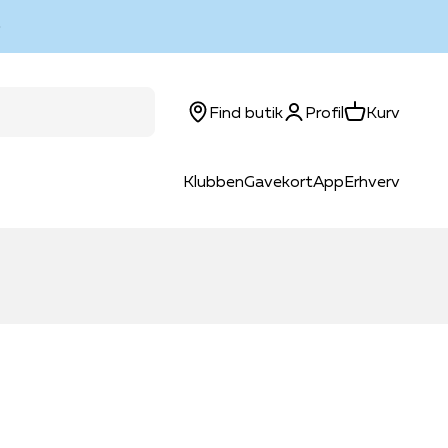
Log ind
Kurv
Find butik
Profil
Kurv
Klubben
Gavekort
App
Erhverv