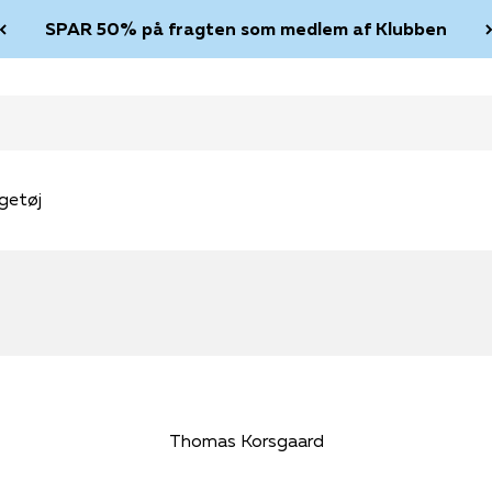
SPAR 50% på fragten som medlem af Klubben
getøj
Thomas Korsgaard