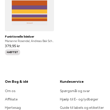
Funktionelle lidelser
Marianne Rosendal, Andreas Bak Schröder, Ann Ostenfeld-Rosenthal, Charlotte Ulrikka Rask, Per Fink, Lene H.S. Toscano, Trine Dalsgaard, Mette Bech Risør, Tomas Toft, Per Klausen Fink
379,95 kr
HÆFTET
Om Bog & idé
Kundeservice
Om os
Spørgsmål og svar
Affiliate
Hjælp til E- og lydbøger
Hjertesag
Guide til labels og etiketter