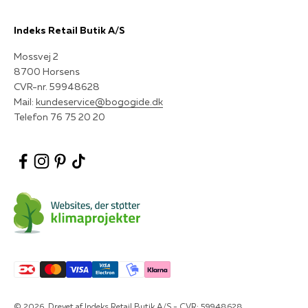
Indeks Retail Butik A/S
Mossvej 2
8700 Horsens
CVR-nr. 59948628
Mail:
kundeservice@bogogide.dk
Telefon 76 75 20 20
© 2026, Drevet af Indeks Retail Butik A/S - CVR: 59948628