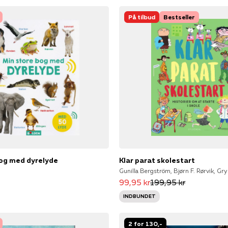
På tilbud
Bestseller
bog med dyrelyde
Klar parat skolestart
99,95 kr
199,95 kr
INDBUNDET
2 for 130,-