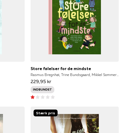
Store følelser for de mindste
Rasmus Bregnhøi, Trine Bundsgaard, Mikkel Sommer Christensen, Kirsten Sonne Harild, Charlotte Pardi, Glenn Ringtved, StineStregen, Inger Tobiasen, Marianne Verge, Alberte Winding, StineStregen NULL
229,95 kr
INDBUNDET
Stærk pris