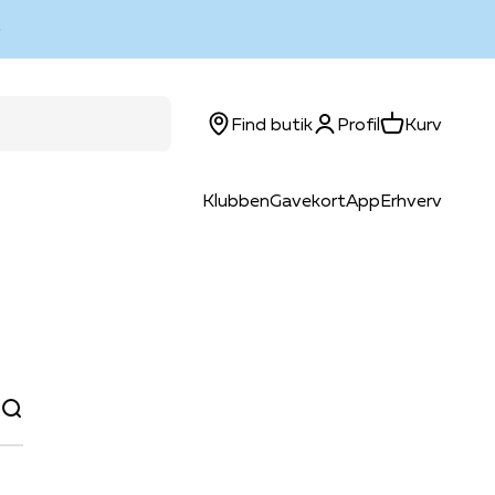
Log ind
Kurv
Find butik
Profil
Kurv
Klubben
Gavekort
App
Erhverv