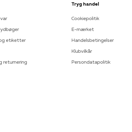
Tryg handel
var
Cookiepolitik
 lydbøger
E-mærket
 og etiketter
Handelsbetingelser
Klubvilkår
g returnering
Persondatapolitik