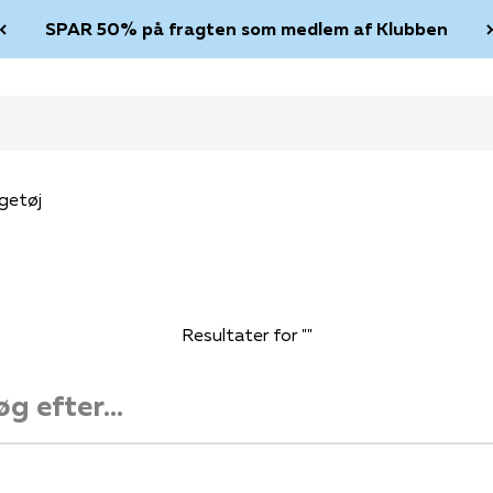
SPAR 50% på fragten som medlem af Klubben
getøj
Resultater for ""