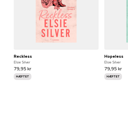
Reckless
Hopeless
Elsie Silver
Elsie Silver
79,95 kr
79,95 kr
HÆFTET
HÆFTET