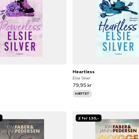
Heartless
Elsie Silver
79,95 kr
HÆFTET
2 for 130,-