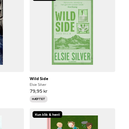
Wild Side
Elsie Silver
79,95 kr
HÆFTET
Kun klik & hent