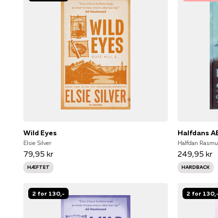
Wild Eyes
Halfdans A
Elsie Silver
Halfdan Rasmu
79,95 kr
249,95 kr
HÆFTET
HARDBACK
2 for 130,-
2 for 130,