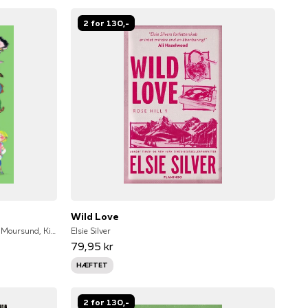
2 for 130,-
Wild Love
Gunilla Bergström, Bjørn F. Rørvik, Gry Moursund, Kim Fupz Aakeson, Niels Bo Bojesen, Eva Eriksson, Anne Sofie Hammer, Dina Gellert, Lars Daneskov, Zarah Juul, Ole Lund Kirkegaard
Elsie Silver
79,95 kr
HÆFTET
2 for 130,-