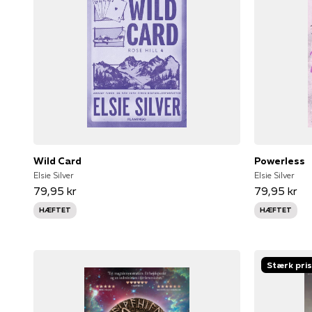
Wild Card
Powerless
Elsie Silver
Elsie Silver
79,95 kr
79,95 kr
HÆFTET
HÆFTET
Stærk pris