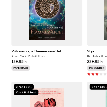
Vølvens vej - Flammesværdet
Styx
Anne-Marie Vedsø Olesen
Kim Faber & Ja
129,95 kr
229,95 kr
PAPERBACK
INDBUNDET
2 for 130,-
2 for 130,
Kun klik & hent