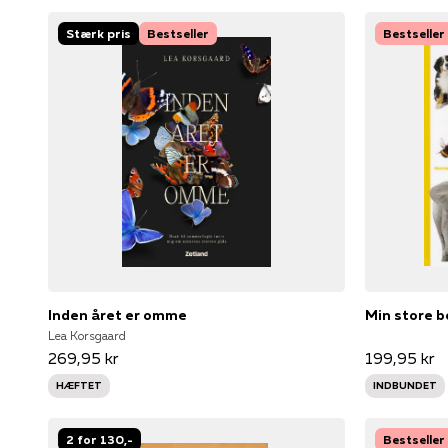
Stærk pris
Bestseller
Bestseller
Inden året er omme
Min store 
Lea Korsgaard
269,95 kr
199,95 kr
HÆFTET
INDBUNDET
2 for 130,-
Bestseller