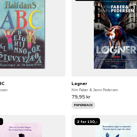
BC
Løgner
ssen
Kim Faber & Janni Pedersen
79,95 kr
PAPERBACK
-
2 for 130,-