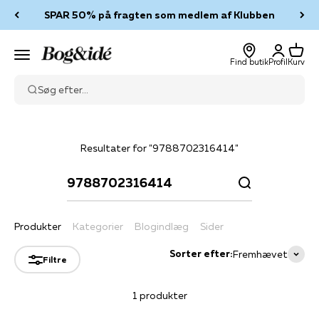
Spring til indhold
SPAR 50% på fragten som medlem af Klubben
Log ind
Kurv
Bog & idé
Menu
Find butik
Profil
Kurv
Søg efter...
Resultater for "9788702316414"
Produkter
Kategorier
Blogindlæg
Sider
Sorter efter:
Fremhævet
Filtre
1 produkter