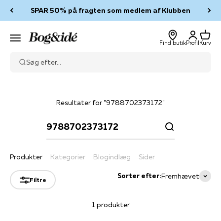
Spring til indhold
SPAR 50% på fragten som medlem af Klubben
Log ind
Kurv
Bog & idé
Menu
Find butik
Profil
Kurv
Søg efter...
Resultater for "9788702373172"
Produkter
Kategorier
Blogindlæg
Sider
Sorter efter:
Fremhævet
Filtre
1 produkter