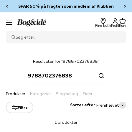
Spring til indhold
SPAR 50% på fragten som medlem af Klubben
Log ind
Kurv
Bog & idé
Menu
Find butik
Profil
Kurv
Søg efter...
Resultater for "9788702376838"
Produkter
Kategorier
Blogindlæg
Sider
Sorter efter:
Fremhævet
Filtre
1 produkter