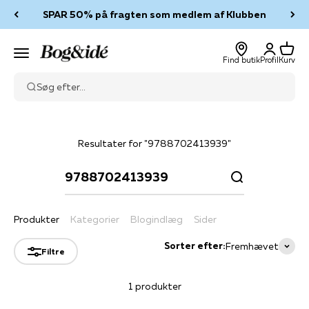
Spring til indhold
SPAR 50% på fragten som medlem af Klubben
Log ind
Kurv
Bog & idé
Menu
Find butik
Profil
Kurv
Søg efter...
Resultater for "9788702413939"
Produkter
Kategorier
Blogindlæg
Sider
Sorter efter:
Fremhævet
Filtre
1 produkter