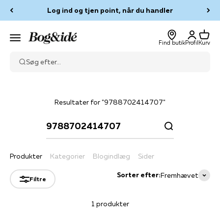
Spring til indhold
Log ind og tjen point, når du handler
Log ind
Kurv
Bog & idé
Menu
Find butik
Profil
Kurv
Søg efter...
Resultater for "9788702414707"
Produkter
Kategorier
Blogindlæg
Sider
Sorter efter:
Fremhævet
Filtre
1 produkter