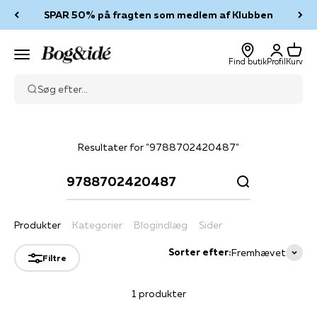
Spring til indhold
SPAR 50% på fragten som medlem af Klubben
Log ind
Kurv
Bog & idé
Menu
Find butik
Profil
Kurv
Søg efter...
Resultater for "9788702420487"
Produkter
Kategorier
Blogindlæg
Sider
Sorter efter:
Fremhævet
Filtre
1 produkter