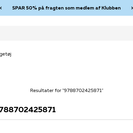
SPAR 50% på fragten som medlem af Klubben
getøj
Resultater for "9788702425871"