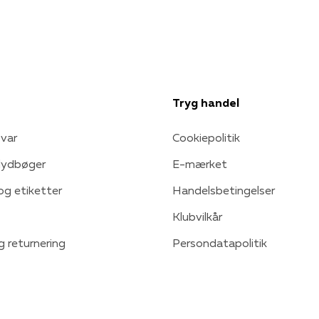
Tryg handel
var
Cookiepolitik
 lydbøger
E-mærket
 og etiketter
Handelsbetingelser
Klubvilkår
g returnering
Persondatapolitik