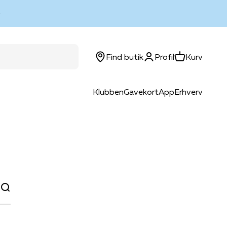
Log ind
Kurv
Find butik
Profil
Kurv
Klubben
Gavekort
App
Erhverv