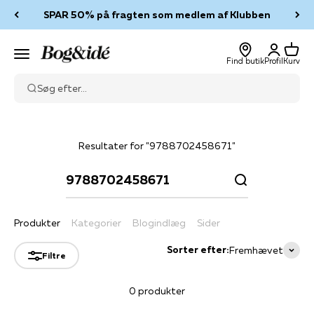
Spring til indhold
SPAR 50% på fragten som medlem af Klubben
Log ind
Kurv
Bog & idé
Menu
Find butik
Profil
Kurv
Søg efter...
Resultater for "9788702458671"
Produkter
Kategorier
Blogindlæg
Sider
Sorter efter:
Fremhævet
Filtre
0 produkter