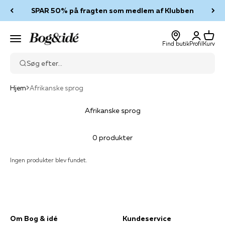
Spring til indhold
SPAR 50% på fragten som medlem af Klubben
Log ind
Kurv
Bog & idé
Menu
Find butik
Profil
Kurv
Søg efter...
Hjem
Afrikanske sprog
Afrikanske sprog
0 produkter
Ingen produkter blev fundet.
Om Bog & idé
Kundeservice