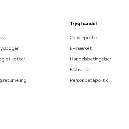
Tryg handel
var
Cookiepolitik
 lydbøger
E-mærket
 og etiketter
Handelsbetingelser
Klubvilkår
g returnering
Persondatapolitik