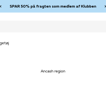
SPAR 50% på fragten som medlem af Klubben
getøj
Ancash region