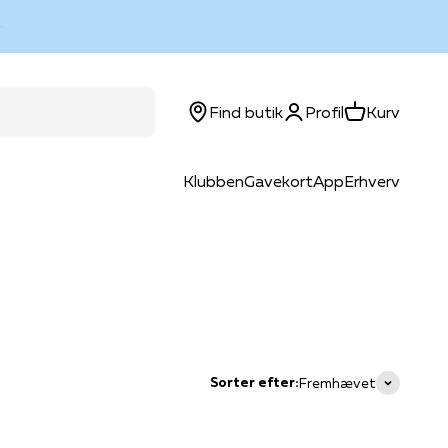
Log ind
Kurv
Find butik
Profil
Kurv
Klubben
Gavekort
App
Erhverv
Sorter efter:
Fremhævet