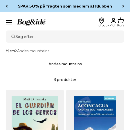
Spring til indhold
SPAR 50% på fragten som medlem af Klubben
Log ind
Kurv
Bog & idé
Menu
Find butik
Profil
Kurv
Søg efter...
Hjem
Andes mountains
Andes mountains
3 produkter